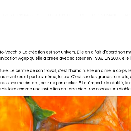
EXPOSITIONS PASSÉES
LES ARTISTES
COLLECTION UMANI
AC
orto-Vecchio. La création est son univers.
Elle en a fait d’abord son 
unication Agep qu’elle a créée avec sa sœur en 1988.
En 2007, elle
ture. Le centre de son travail, c’est l’humain. Elle en aime le corps,
ns invisibles et parfois même, la joie.
C’est sur des grands formats,
ressionisme distant, pour ne pas oublier.
Et qu’importe la réalité, le r
 histoire
comme une invitation en terre bien trop connue.
Au diable 