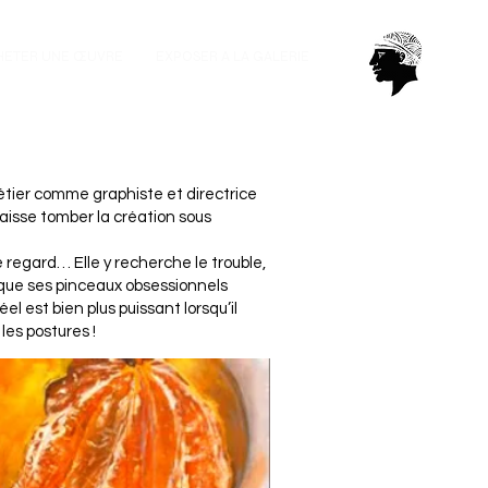
HETER UNE ŒUVRE
EXPOSER A LA GALERIE
métier comme graphiste et directrice
 laisse tomber la création sous
 le regard…
Elle y recherche le trouble,
 que ses pinceaux obsessionnels
éel est bien plus puissant lorsqu’il
les postures !