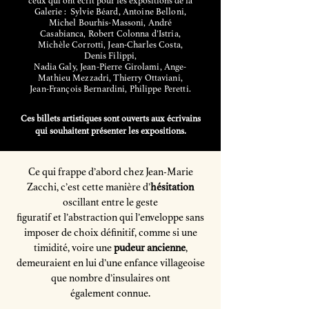
ceux qui ont écrit pour les expositions de la
Galerie :
Sylvie Béard, Antoine Belloni,
Michel Bourhis-Massoni, André
Casabianca, Robert Colonna d’Istria,
Michèle Corrotti, Jean-Charles Costa,
Denis Filippi,
Nadia Galy, Jean-Pierre Girolami, Ange-
Mathieu Mezzadri, Thierry Ottaviani,
Jean-François Bernardini, Philippe Peretti.
Ces billets artistiques sont ouverts aux écrivains
qui souhaitent présenter les expositions.
Ce qui frappe d’abord chez Jean-Marie
Zacchi, c’est cette manière d’
hésitation
oscillant entre le geste
figuratif et l’abstraction qui l’enveloppe sans
imposer de choix définitif, comme si une
timidité, voire une
pudeur ancienne
,
demeuraient en lui d’une enfance villageoise
que nombre d’insulaires ont
également connue.