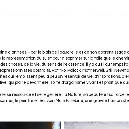
EXPOSITIONS PASSÉES
LES ARTISTES
COLLECTION UMANI
AC
taine d'années, - par le biais de l'aquarelle et de son apprentissage
 la représentation du sujet pour n'exprimer sur la toile que le chem
s choses, de la vie, du sens de l'existence, il y a au fil du temps l'
xpressionnistes abstraits, Rothko, Pollock, Motherwell, Still, Newman
lités qui remplissent peu à peu un réservoir de vie, d'inspirations, d'
ve, qui plane devant elle, sorte d'organisme vivant et prolifique qui 
elle se ressource et se régénère : la Nature, sa beauté et sa force, e
antes, le peintre et écrivain Mahi Binebine, une gravité humaniste,