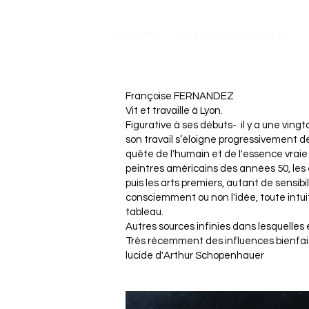
LA GALERIE
LES BILLETS ARTISTIQUES
Françoise FERNANDEZ
Vit et travaille à Lyon.
​Figurative à ses débuts- il y a une ving
son travail s’éloigne progressivement de
quête de l'humain et de l'essence vraie de
peintres américains des années 50, les e
puis les arts premiers, autant de sensibi
consciemment ou non l'idée, toute intuiti
tableau.
​Autres sources infinies dans lesquelles 
​Très récemment des influences bienfais
lucide d'Arthur Schopenhauer