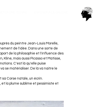
HETER UNE ŒUVRE
EXPOSER A LA GALERIE
 auprès du peintre Jean-Louis Morelle,
inement de l'idée.
Dans une sorte de
apport de la philosophie et l'influence des
, Kline, mais aussi Picasso et Matisse,
émotions.
C'est là qu'elle puise
va se matérialiser. De là va naitre le
t sa Corse natale, un écrin.
 et la plume sublime et pessimiste et