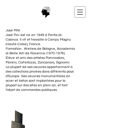
José PINI
José Pini est né en 1949 à Penta-di-
Casinca. Il vit et travaille à Campu Magnu
(Haute-Corse), France.
Formation : Ateliers de Bologne, Accademia
di Belle Arti de Ravenne
(1970-1976)
.
Élève et ami des artistes Pommodoro,
Moreni, Cortellazzo, Zancanaro, Signorini.
La plupart de ses oeuvres appartiennent à
des collections privées dans différents pays
d'Europe. Ses oeuvres monumentales en
acier et béton sont implantées pour la
plupart sur des sites en plein air, et font
l'objet de commandes publiques.