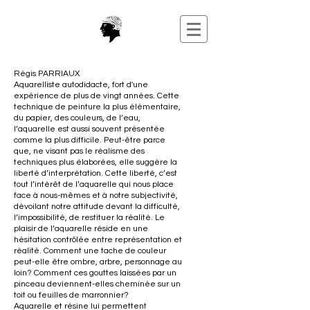
Régis PARRIAUX
Aquarelliste autodidacte, fort d'une
expérience de plus de vingt années. Cette
technique de peinture la plus élémentaire,
du papier, des couleurs, de l’eau,
l’aquarelle est aussi souvent présentée
comme la plus difficile.
Peut-être parce
que, ne visant pas le réalisme des
techniques plus élaborées, elle suggère la
liberté d’interprétation.
Cette liberté, c’est
tout l’intérêt de l’aquarelle qui nous place
face à nous-mêmes et à notre subjectivité,
dévoilant notre attitude devant la difficulté,
l’impossibilité, de restituer la réalité.
Le
plaisir de l’aquarelle réside en une
hésitation contrôlée entre représentation et
réalité. Comment une tache de couleur
peut-elle être ombre, arbre, personnage au
loin? Comment ces gouttes laissées par un
pinceau deviennent-elles cheminée sur un
toit ou feuilles de marronnier?
Aquarelle et résine lui permettent