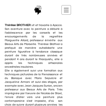
Thérèse BROTHIER
vit et travaille à Ajaccio.
Son aventure avec la peinture a débuté à
l'adolescence par les conseils et les
encouragements de la regrettée
Marguerite Allard, professeur émérite aux
Beaux Arts de Marseille. Thérèse Brothier a
pratiqué de manière autodidacte une
peinture figurative à tendance classique
durant de très nombreuses années et
pendant 4 ans durant le Riacquistu, elle a
appris les techniques artisanales
ancestrales insulaires.
Elle a également suivi une formation aux
techniques picturales de la Renaissance et
du Baroque avec Mario Sepulcre et
Jacqueline Armani et suivi des stages, par
exemple avec Jean-Jacques Surian, ancien
professeur aux Beaux Arts de Paris. Très
imprégnée par l'oeuvre de Nicolas de Stael,
l'envie d'aller vers une peinture plus
contemporaine s'est imposée, d’où son
choix de suivre durant plusieurs années les